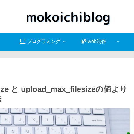
プログラミング
web制作
ze と upload_max_filesizeの値より
法