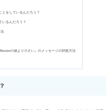
んなことをしているんだろう？
を診ているんだろう？
方法
」
d_max_filesizeの値より小さい』のメッセージの対処方法
は？